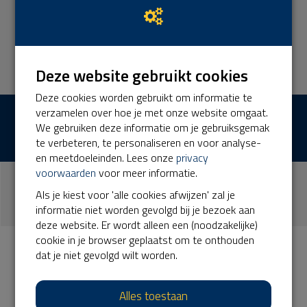
biodiversiteit na alsmede een evenwicht tussen ecologie
en economie. Het Park opereert zelfstandig en is in haar
exploitatie grotendeels (88%) onafhankelijk van subsidies.
Lees meer
Deze website gebruikt cookies
Deze cookies worden gebruikt om informatie te
verzamelen over hoe je met onze website omgaat.
€ 18.341
Opgehaald
We gebruiken deze informatie om je gebruiksgemak
te verbeteren, te personaliseren en voor analyse-
en meetdoeleinden. Lees onze
privacy
voorwaarden
voor meer informatie.
140
Als je kiest voor 'alle cookies afwijzen' zal je
donaties
informatie niet worden gevolgd bij je bezoek aan
deze website. Er wordt alleen een (noodzakelijke)
cookie in je browser geplaatst om te onthouden
dat je niet gevolgd wilt worden.
Laatste donaties
Bekijk alle
Alles toestaan