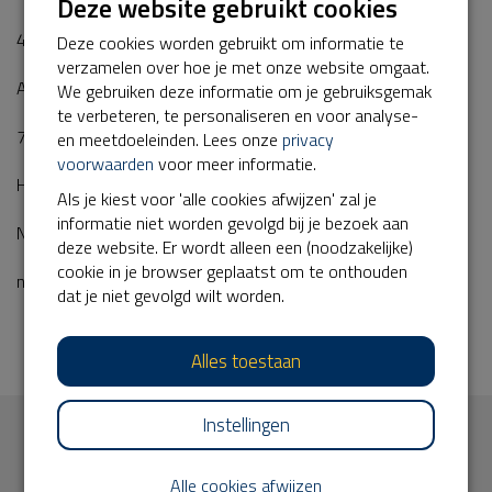
Deze website gebruikt cookies
41151066
Deze cookies worden gebruikt om informatie te
verzamelen over hoe je met onze website omgaat.
Apeldoornseweg 250 250
We gebruiken deze informatie om je gebruiksgemak
te verbeteren, te personaliseren en voor analyse-
7351TA
en meetdoeleinden. Lees onze
privacy
voorwaarden
voor meer informatie.
Hoenderloo
Als je kiest voor 'alle cookies afwijzen' zal je
informatie niet worden gevolgd bij je bezoek aan
Nederland
deze website. Er wordt alleen een (noodzakelijke)
cookie in je browser geplaatst om te onthouden
nieuwenhuizen@hogeveluwe.nl
dat je niet gevolgd wilt worden.
Alles toestaan
Instellingen
Meld je aan voor de nieuwsbrief
Alle cookies afwijzen