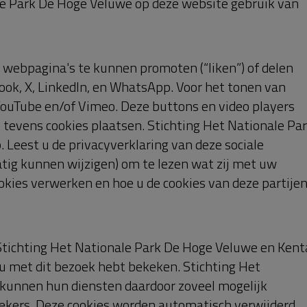
 bezoekers de website gebruiken. Google kan deze
ogle hiertoe wettelijk wordt verplicht, of voor zover
rken. Stichting Het Nationale Park De Hoge Veluwe
 Nationale Park De Hoge Veluwe heeft Google toegesta
iken voor andere Google diensten. De informatie die
eanonimiseerd. Uw IP-adres wordt nadrukkelijk niet
cht naar en door Google opgeslagen op servers in de
 het EU-U.S. en Swiss-U.S. Privacy Shield Framework 
s van het U.S. Department of Commerce. Dit houdt ond
gegevens omgaat en dat er sprake is van een passend
werking van (persoons)gegevens.
we maakt voor haar websites gebruik van retargeting
uwe gebruikt deze techniek om het internetaanbod vo
elijk om internetgebruikers die al eerder interesse
 van Stichting Het Nationale Park De Hoge Veluwe o