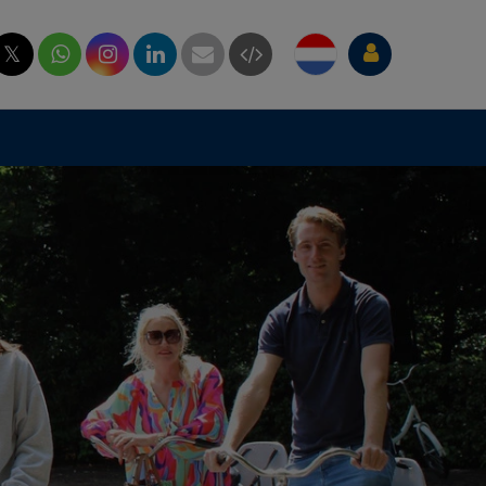
𝕏
18.341
€
Opgehaald