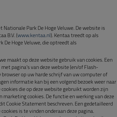
ouTube en/of Vimeo. Deze buttons en video players
 tevens cookies plaatsen. Stichting Het Nationale Pa
 Leest u de privacyverklaring van deze sociale
tig kunnen wijzigen) om te lezen wat zij met uw
ookies verwerken en hoe u de cookies van deze partije
Stichting Het Nationale Park De Hoge Veluwe en Kent
u met dit bezoek hebt bekeken. Stichting Het
kunnen hun diensten daardoor zoveel mogelijk
kers. Deze cookies worden automatisch verwijderd
t van het Amerikaanse bedrijf Google, als deel van de
e Park De Hoge Veluwe gebruikt deze dienst om bij te