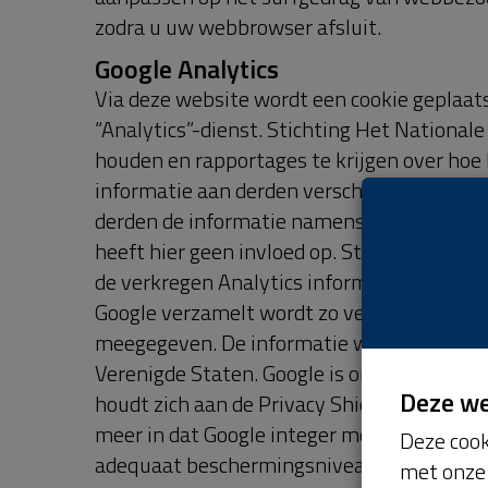
andere websites relevante advertenties aa
Veluwe is ervan overtuigd dat het weergev
interessanter is dan advertenties die voor 
advertenties op pagina's van partners geb
gebruiksgedrag.
Inzage
U heeft het recht op inzage in en correcti
u bezwaar maken tegen het verwerken van
'vergetelheid' doen of vragen om uw gegev
zodat u ze kunt overdragen aan een derde p
betrekking tot de verwerking van uw per
voorkomen kunnen wij u daarbij om identif
Deze w
aanleiding van het verzoek tot identifica
de bepalingen van de AVG en ons Privacy 
Deze cook
persoonsgegevens gekoppeld aan een cookie
met onze 