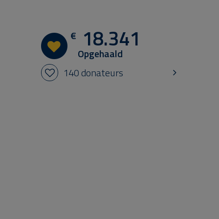
rk
n
aa