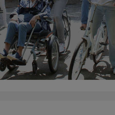
a B.V. (
www.kentaa.nl
). Kentaa treedt op als
rk De Hoge Veluwe, die optreedt als
we maakt op deze website gebruik van cookies. Een
t met pagina's van deze website (en/of Flash-
 browser op uw harde schrijf van uw computer of
agen informatie kan bij een volgend bezoek weer naar
 cookies die op deze website gebruikt worden zijn
en marketing cookies. De functie en werking van deze
 dit Cookie Statement beschreven. Een gedetailleerd
 cookies is te vinden onderaan deze pagina.
e Park De Hoge Veluwe op deze website gebruik van
webpagina's te kunnen promoten (“liken”) of delen
ook, X, LinkedIn, en WhatsApp. Voor het tonen van