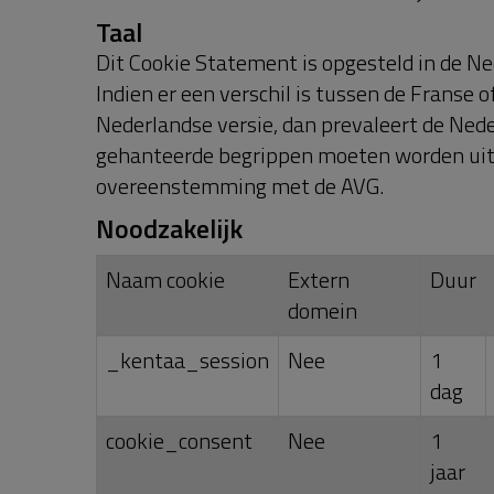
dashboard_locale
Nee
1 jaa
Statistieken
Naam cookie
Extern
Duur
Omsc
domein
_ga
Nee
2
Wordt
jaar
gegev
_ga_<container-
Nee
2
Wordt
id>
jaar
gegev
Marketing
Naam cookie
Extern
D