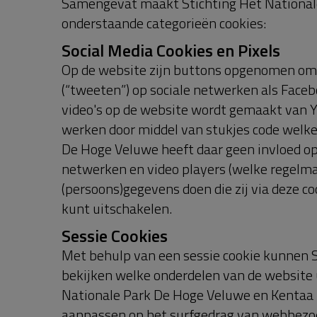
houden en rapportages te krijgen over hoe
informatie aan derden verschaffen indien Go
derden de informatie namens Google verwe
heeft hier geen invloed op. Stichting Het
de verkregen Analytics informatie te gebru
Google verzamelt wordt zo veel mogelijk g
meegegeven. De informatie wordt overgebra
Verenigde Staten. Google is onderdeel van
houdt zich aan de Privacy Shield Principle
meer in dat Google integer met (persoons)
adequaat beschermingsniveau voor de ver
Personaliseren van advertenties
Stichting Het Nationale Park De Hoge Velu
Stichting Het Nationale Park De Hoge Vel
u nog interessanter te maken. Zo is het mog
hebben getoond in campagnes of producten