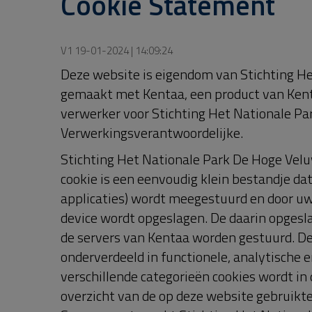
video's op de website wordt gemaakt van Y
werken door middel van stukjes code welke
De Hoge Veluwe heeft daar geen invloed op.
netwerken en video players (welke regelma
(persoons)gegevens doen die zij via deze c
kunt uitschakelen.
Sessie Cookies
Met behulp van een sessie cookie kunnen 
bekijken welke onderdelen van de website 
Nationale Park De Hoge Veluwe en Kentaa 
aanpassen op het surfgedrag van webbezoe
zodra u uw webbrowser afsluit.
Google Analytics
Via deze website wordt een cookie geplaats
“Analytics”-dienst. Stichting Het National