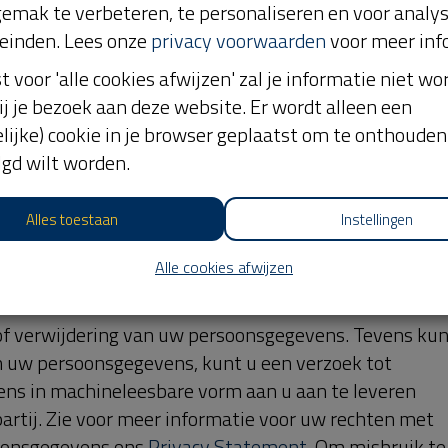
tellingen van uw browser. Verzoeken kunt u richten aa
emak te verbeteren, te personaliseren en voor analy
einden. Lees onze
privacy voorwaarden
voor meer inf
deze website
st voor 'alle cookies afwijzen' zal je informatie niet w
kies op deze website aan of uitschakelen via de zgn.
ij je bezoek aan deze website. Er wordt alleen een
t al gedaan en wilt u uw cookie instellingen wijzigen?
lijke) cookie in je browser geplaatst om te onthouden 
 pagina om uw cookie-instellingen voor deze website
lgd wilt worden.
Alles toestaan
Instellingen
matie over cookies vinden:
Alle cookies afwijzen
erlandse taal en vertaald in de Engelse en Franse taa
of Engelse versie van dit Cookie Statement en de
rlandse versie. Alle in dit Cookie Statement