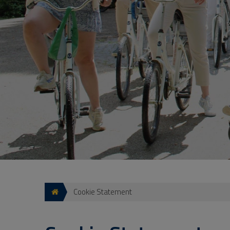
gemaakt met Kentaa, een product van Kenta
verwerker voor Stichting Het Nationale Pa
Verwerkingsverantwoordelijke.
Stichting Het Nationale Park De Hoge Velu
cookie is een eenvoudig klein bestandje da
applicaties) wordt meegestuurd en door uw
device wordt opgeslagen. De daarin opgesl
de servers van Kentaa worden gestuurd. De
onderverdeeld in functionele, analytische 
verschillende categorieën cookies wordt in
overzicht van de op deze website gebruikte
Samengevat maakt Stichting Het National
onderstaande categorieën cookies:
Social Media Cookies en Pixels
Op de website zijn buttons opgenomen om 
(“tweeten”) op sociale netwerken als Faceb