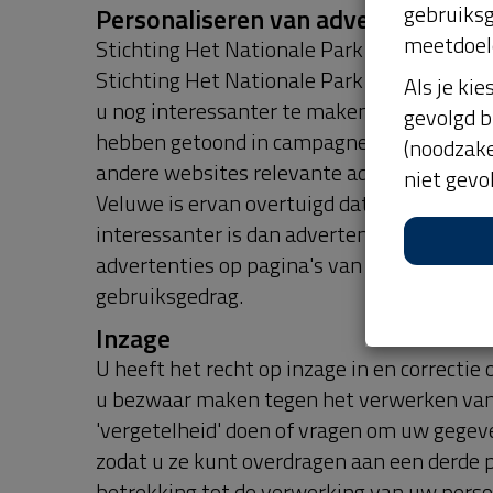
sturen. U kunt deze terug vinden in de ins
gebruiksg
nieuwenhuizen@hogeveluwe.nl.
meetdoel
In- & uitschakelen van cookies op 
Als je kie
U kunt zelf eenvoudig het toestaan van coo
gevolgd b
'cookiebar' onderaan de website. Heeft u di
(noodzake
Klik dan
hier
of op de button onderaan deze
niet gevo
wijzigen.
Meer informatie over cookies?
Op de volgende websites kunt u meer infor
Consumentenbond: “Wat zijn cookies?”
Consumentenbond: “Cookies verwijderen”
Taal
Dit Cookie Statement is opgesteld in de Ned
Indien er een verschil is tussen de Franse 
Nederlandse versie, dan prevaleert de Nede