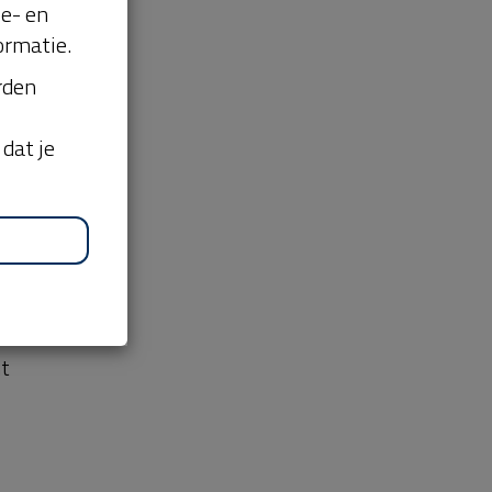
n
se- en
ormatie.
orden
dat je
 te
l.