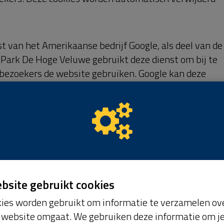
n te bieden. Stichting Het Nationale Park De Hoge
en van gepersonaliseerde advertenties voor u
u niet relevant zijn. Het weergeven van deze
eurt met behulp van cookies en een analyse van eerde
e of verwijdering van uw persoonsgegevens. Tevens ku
 uw persoonsgegevens, kunt u een verzoek tot
ens in machineleesbare vorm aan u aan te leveren
artij. Zie voor meer informatie voor uw rechten met
soonsgegevens ons
Privacy Statement
. Om misbruik te
icatie vragen, de persoonsgegevens die wij naar
ebsite gebruikt cookies
tie ontvangen, worden verwerkt in overeenstemming m
Statement. Wanneer het gaat om inzage in
ies worden gebruikt om informatie te verzamelen ove
, dient u een kopie van het cookie in kwestie mee te
website omgaat. We gebruiken deze informatie om j